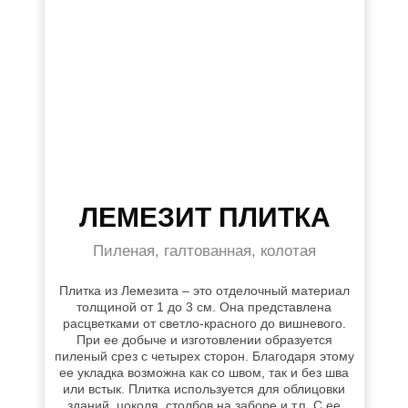
ЛЕМЕЗИТ ПЛИТКА
Пиленая, галтованная, колотая
Плитка из Лемезита – это отделочный материал
толщиной от 1 до 3 см. Она представлена
расцветками от светло-красного до вишневого.
При ее добыче и изготовлении образуется
пиленый срез с четырех сторон. Благодаря этому
ее укладка возможна как со швом, так и без шва
или встык. Плитка используется для облицовки
зданий, цоколя, столбов на заборе и т.п. С ее