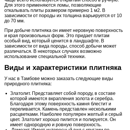
Для этого применяются ломы, позволяющие
откалывать плиты размером примерно 1 м2. В
зависимости от породы их толщина варьируется от 10
до 70 мм.
При добыче плитняка он имеет неровную поверхность
и края произвольных форм. Это придает плитам
особый вид, который ценится в ландшафте. В
зависимости от вида породы, способ добычи может
различаться. В некоторых случаях возможно
использование специальной техники.
Виды и характеристики плитняка
У нас в Тамбове можно заказать следующие виды
природного плитняка:
Златолит. Представляет собой породу, в составе
которой имеются вкрапления золота и серебра.
Благодаря этому поверхность камня блестит и
переливается. Камень представлен несколькими
расцветками. Наиболее популярен желтый и серый
цвет. Златолит хорошо пилится и полируется. Он
имеет однородную и ровную поверхность.
Лемезит. Имеет интересный вид с кругами по