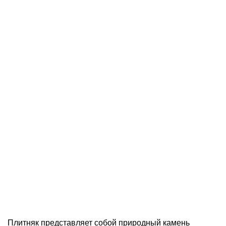
РОССИИ И СНГ
ИНДИВИДУАЛЬНЫЕ
УСЛОВИЯ ОПЛАТЫ
САМОВЫВОЗ
Плитняк представляет собой природный камень